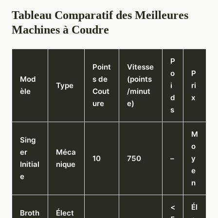
Tableau Comparatif des Meilleures
Machines à Coudre
P
Point
Vitesse
o
P
Mod
s de
(points
Type
i
ri
èle
Cout
/minut
d
x
ure
e)
s
M
Sing
o
er
Méca
10
750
–
y
Initial
nique
e
e
n
<
Él
Broth
Élect