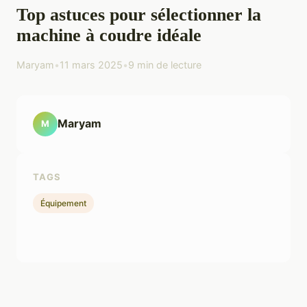
Top astuces pour sélectionner la
machine à coudre idéale
Maryam
•
11 mars 2025
•
9 min de lecture
Maryam
M
TAGS
Équipement