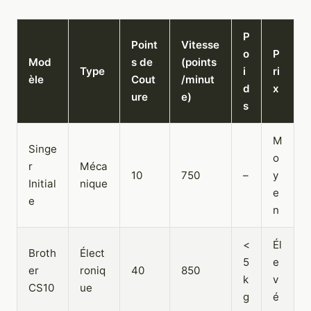
P
Point
Vitesse
o
P
Mod
s de
(points
Type
i
ri
èle
Cout
/minut
d
x
ure
e)
s
M
Singe
o
r
Méca
10
750
–
y
Initial
nique
e
e
n
<
Él
Broth
Élect
5
e
er
roniq
40
850
k
v
CS10
ue
g
é