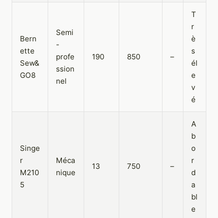
T
r
Semi
Bern
è
-
ette
s
profe
190
850
–
Sew&
él
ssion
GO8
e
nel
v
é
A
b
Singe
o
r
Méca
r
13
750
–
M210
nique
d
5
a
bl
e