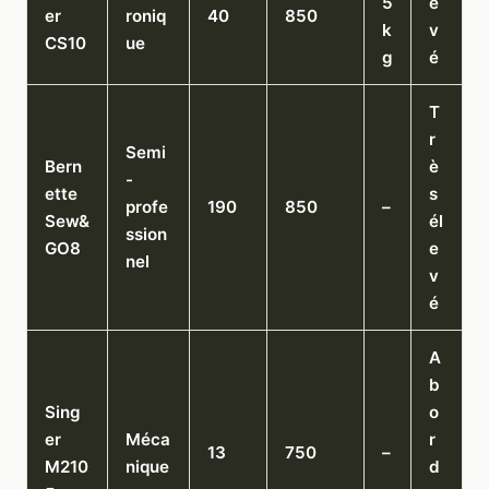
5
e
er
roniq
40
850
k
v
CS10
ue
g
é
T
r
Semi
Bern
è
-
ette
s
profe
190
850
–
Sew&
él
ssion
GO8
e
nel
v
é
A
b
Sing
o
er
Méca
r
13
750
–
M210
nique
d