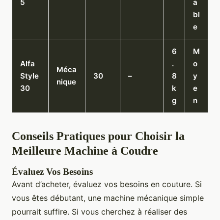
5
a
bl
e
6
M
Alfa
.
o
Méca
Style
30
–
8
y
nique
30
k
e
g
n
Conseils Pratiques pour Choisir la
Meilleure Machine à Coudre
Évaluez Vos Besoins
Avant d’acheter, évaluez vos besoins en couture. Si
vous êtes débutant, une machine mécanique simple
pourrait suffire. Si vous cherchez à réaliser des