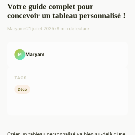
Votre guide complet pour
concevoir un tableau personnalisé !
Maryam
•
21 juillet 2025
•
8 min de lecture
Maryam
M
TAGS
Déco
Créer un tableau personnalisé va bien au-delà d’une