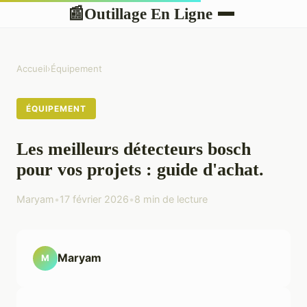
Outillage En Ligne
📰
Accueil
›
Équipement
ÉQUIPEMENT
Les meilleurs détecteurs bosch
pour vos projets : guide d'achat.
Maryam
•
17 février 2026
•
8 min de lecture
Maryam
M