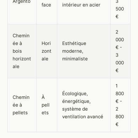
Argento
3
face
intérieur en acier
500
€
2
Chemin
000
ée à
Hori
Esthétique
€ -
bois
zont
moderne,
3
horizont
ale
minimaliste
000
ale
€
1
Écologique,
800
Chemin
À
énergétique,
€ -
ée à
pell
système de
2
pellets
ets
ventilation avancé
800
€