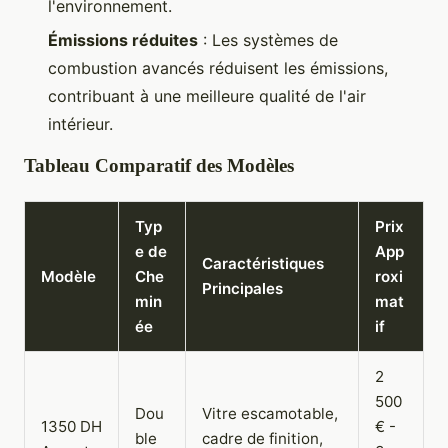
l'environnement.
Émissions réduites
: Les systèmes de
combustion avancés réduisent les émissions,
contribuant à une meilleure qualité de l'air
intérieur.
Tableau Comparatif des Modèles
Typ
Prix
e de
App
Caractéristiques
Modèle
Che
roxi
Principales
min
mat
ée
if
2
500
Dou
Vitre escamotable,
1350 DH
€ -
ble
cadre de finition,