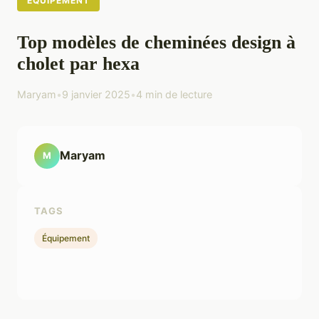
ÉQUIPEMENT
Top modèles de cheminées design à
cholet par hexa
Maryam
•
9 janvier 2025
•
4 min de lecture
Maryam
M
TAGS
Équipement