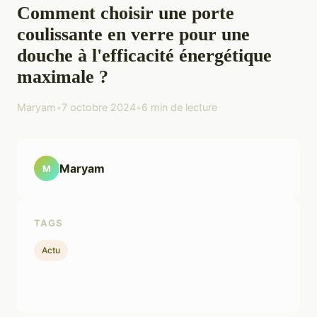
Comment choisir une porte
coulissante en verre pour une
douche à l'efficacité énergétique
maximale ?
Maryam
•
7 octobre 2024
•
6 min de lecture
Maryam
M
TAGS
Actu